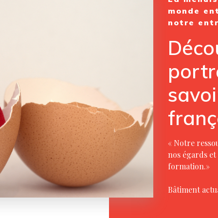
monde ent
notre entr
Décou
portr
savoi
franç
« Notre resso
nos égards et 
formation.»
Bâtiment actua