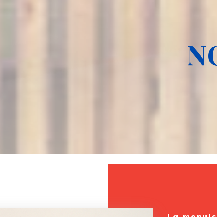
N
La menuis