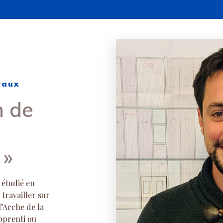
vaux
n de
 »
 étudié en
travailler sur
l’Arche de la
pprenti ou