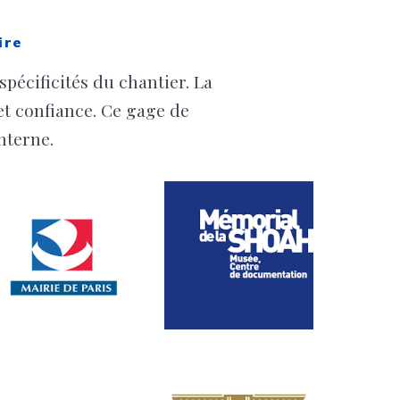
ire
pécificités du chantier. La
 et confiance. Ce gage de
nterne.