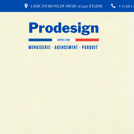
Skip
5 RUE DU MOULIN-NEUF, 93240 STAINS
+33 (0) 1
to
content